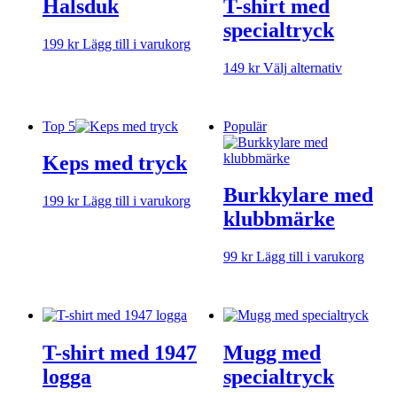
Halsduk
T-shirt med
specialtryck
199
kr
Lägg till i varukorg
Den
149
kr
Välj alternativ
här
produkte
har
Top 5
Populär
flera
varianter.
Keps med tryck
De
olika
Burkkylare med
alternativ
199
kr
Lägg till i varukorg
kan
klubbmärke
väljas
på
99
kr
Lägg till i varukorg
produktsi
T-shirt med 1947
Mugg med
logga
specialtryck