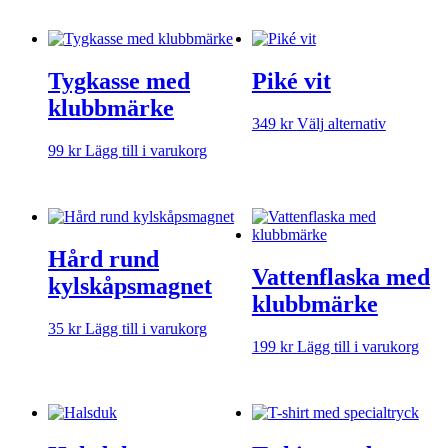
varianter.
De
olika
alternativ
Tygkasse med
Piké vit
kan
klubbmärke
väljas
Den
349
kr
Välj alternativ
på
här
produktsi
99
kr
Lägg till i varukorg
produkte
har
flera
varianter.
De
olika
Hård rund
alternativ
Vattenflaska med
kylskåpsmagnet
kan
klubbmärke
väljas
på
35
kr
Lägg till i varukorg
produktsi
199
kr
Lägg till i varukorg