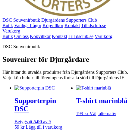
DSC Souvenirbutik
Djurgårdens Supporters Club
Butik
Vanliga frågor
Köpvillkor
Kontakt
Till dsclub.se
Varukorg
Butik
Om oss
Köpvillkor
Kontakt
Till dsclub.se
Varukorg
DSC Souvenirbutik
Souvenirer för Djurgårdare
Här hittar du utvalda produkter från Djurgårdens Supporters Club.
Varje köp bidrar till föreningens fortsatta stöd till Djurgårdens IF.
Supporterpin
T-shirt marinblå
DSC
Den
199
kr
Välj alternativ
här
Betygsatt
5.00
av 5
produkte
59
kr
Lägg till i varukorg
har
flera