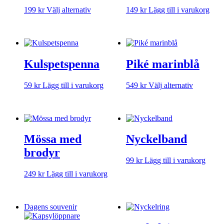
Den
199
kr
Välj alternativ
149
kr
Lägg till i varukorg
här
produkten
har
flera
varianter.
Kulspetspenna
Piké marinblå
De
olika
alternativen
Den
59
kr
Lägg till i varukorg
549
kr
Välj alternativ
kan
här
väljas
produkte
på
har
produktsidan
flera
varianter.
Mössa med
Nyckelband
De
olika
brodyr
alternativ
99
kr
Lägg till i varukorg
kan
249
kr
Lägg till i varukorg
väljas
på
produktsi
Dagens souvenir