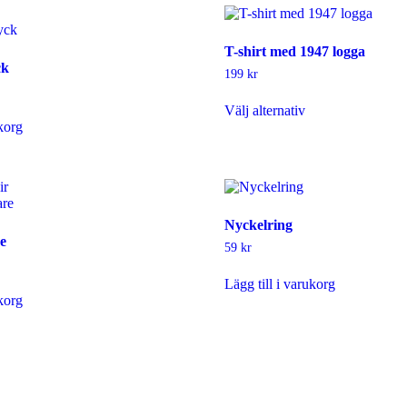
T-shirt med 1947 logga
ck
199
kr
Den
Välj alternativ
här
ukorg
produkten
har
flera
varianter.
ir
De
olika
Nyckelring
alternativen
e
kan
59
kr
väljas
på
Lägg till i varukorg
produktsidan
ukorg