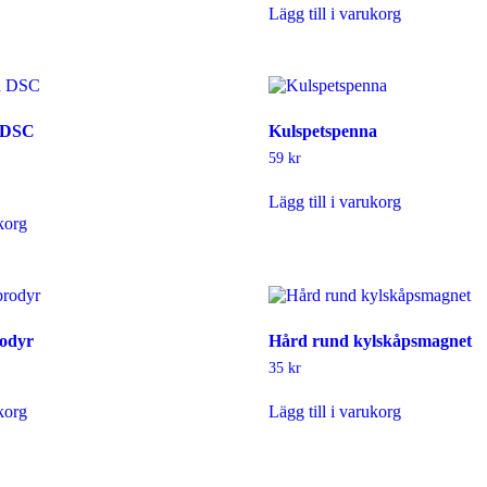
rodukten
Lägg till i varukorg
ar
lera
arianter.
De
lika
lternativen
n DSC
Kulspetspenna
an
59
kr
äljas
å
Lägg till i varukorg
roduktsidan
ukorg
odyr
Hård rund kylskåpsmagnet
35
kr
ukorg
Lägg till i varukorg