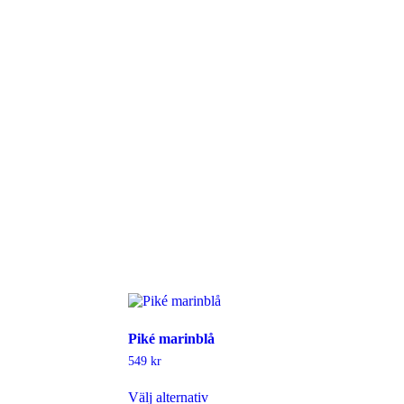
Piké marinblå
549
kr
Den
Välj alternativ
här