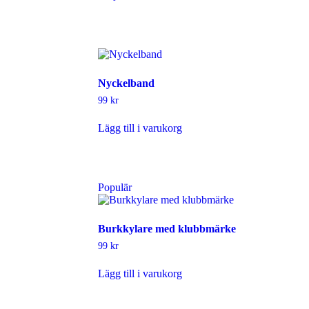
produkten
har
flera
varianter.
De
olika
alternativen
Nyckelband
kan
99
kr
väljas
på
Lägg till i varukorg
produktsidan
Populär
Burkkylare med klubbmärke
99
kr
Lägg till i varukorg