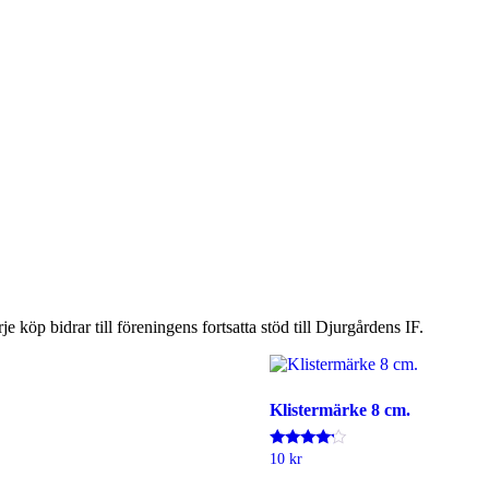
 köp bidrar till föreningens fortsatta stöd till Djurgårdens IF.
Klistermärke 8 cm.
Betygsatt
10
kr
Den
4.00
är
av 5