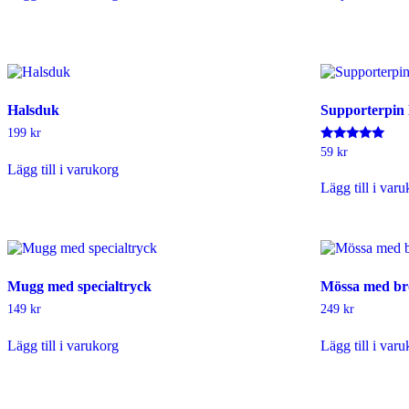
p
h
f
v
o
a
Halsduk
Supporterpi
k
199
kr
v
Betygsatt
59
kr
p
5.00
Lägg till i varukorg
p
av 5
Lägg till i var
Mugg med specialtryck
Mössa med br
149
kr
249
kr
Lägg till i varukorg
Lägg till i var