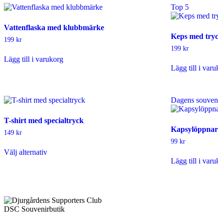
Top 5
Vattenflaska med klubbmärke
Keps med try
199
kr
199
kr
Lägg till i varukorg
Lägg till i var
Dagens souven
T-shirt med specialtryck
Kapsylöppnar
149
kr
99
kr
Den
Välj alternativ
här
Lägg till i var
produkten
har
flera
varianter.
De
olika
DSC Souvenirbutik
alternativen