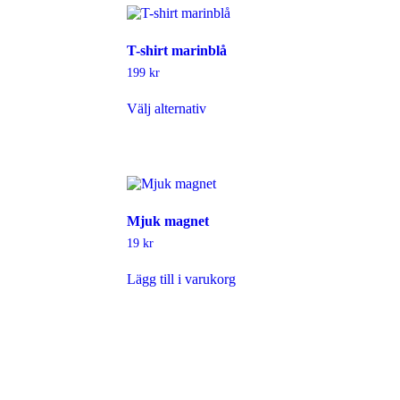
T-shirt marinblå
199
kr
Den
Välj alternativ
här
produkten
har
flera
varianter.
De
olika
Mjuk magnet
alternativen
kan
19
kr
väljas
på
Lägg till i varukorg
produktsidan