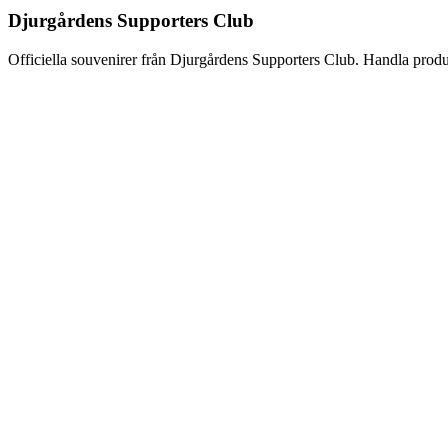
kan
Djurgårdens Supporters Club
väljas
på
Officiella souvenirer från Djurgårdens Supporters Club. Handla produk
produktsidan