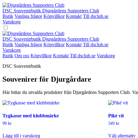
Hoppa
till
DSC Souvenirbutik
Djurgårdens Supporters Club
innehåll
Butik
Vanliga frågor
Köpvillkor
Kontakt
Till dsclub.se
Varukorg
DSC Souvenirbutik
Djurgårdens Supporters Club
Butik
Vanliga frågor
Köpvillkor
Kontakt
Till dsclub.se
Varukorg
Butik
Om oss
Köpvillkor
Kontakt
Till dsclub.se
Varukorg
DSC Souvenirbutik
Souvenirer för Djurgårdare
Här hittar du utvalda produkter från Djurgårdens Supporters Club. Varje
Tygkasse med klubbmärke
Piké vit
99
kr
349
kr
Lägg till i varukorg
Välj alternativ
h