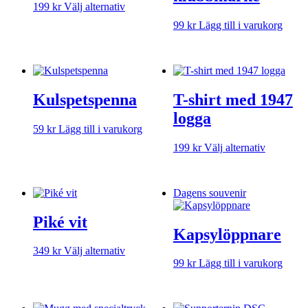
alternativen
Den
199
kr
Välj alternativ
kan
här
99
kr
Lägg till i varukorg
väljas
produkten
på
har
produktsidan
flera
varianter.
De
olika
Kulspetspenna
T-shirt med 1947
alternativen
logga
kan
59
kr
Lägg till i varukorg
väljas
på
Den
199
kr
Välj alternativ
produktsidan
här
produkte
har
Dagens souvenir
flera
varianter.
Piké vit
De
Kapsylöppnare
olika
alternativ
Den
349
kr
Välj alternativ
kan
här
99
kr
Lägg till i varukorg
väljas
produkten
på
har
produktsi
flera