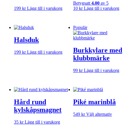
Betygsatt
4.00
av 5
199
kr
Lägg till i varukorg
10
kr
Lägg till i varukorg
Populär
Halsduk
Burkkylare med
199
kr
Lägg till i varukorg
klubbmärke
99
kr
Lägg till i varukorg
Hård rund
Piké marinblå
kylskåpsmagnet
Den
549
kr
Välj alternativ
här
35
kr
Lägg till i varukorg
produkte
har