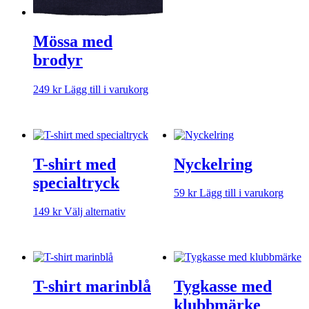
Mössa med
brodyr
249
kr
Lägg till i varukorg
T-shirt med
Nyckelring
specialtryck
59
kr
Lägg till i varukorg
Den
149
kr
Välj alternativ
här
produkten
har
flera
varianter.
T-shirt marinblå
Tygkasse med
De
olika
klubbmärke