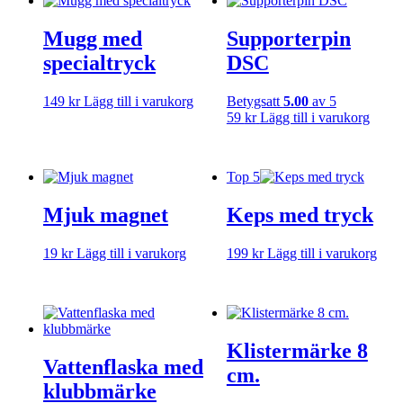
varianter.
De
Mugg med
Supporterpin
olika
alternativen
specialtryck
DSC
kan
väljas
149
kr
Lägg till i varukorg
Betygsatt
5.00
av 5
på
59
kr
Lägg till i varukorg
produktsidan
Top 5
Mjuk magnet
Keps med tryck
19
kr
Lägg till i varukorg
199
kr
Lägg till i varukorg
Klistermärke 8
Vattenflaska med
cm.
klubbmärke